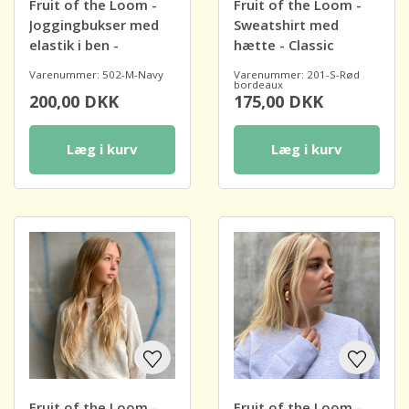
Fruit of the Loom -
Fruit of the Loom -
Joggingbukser med
Sweatshirt med
elastik i ben -
hætte - Classic
Premium
Varenummer: 502-M-Navy
Varenummer: 201-S-Rød
bordeaux
200,00
DKK
175,00
DKK
Læg i kurv
Læg i kurv
Fruit of the Loom -
Fruit of the Loom -