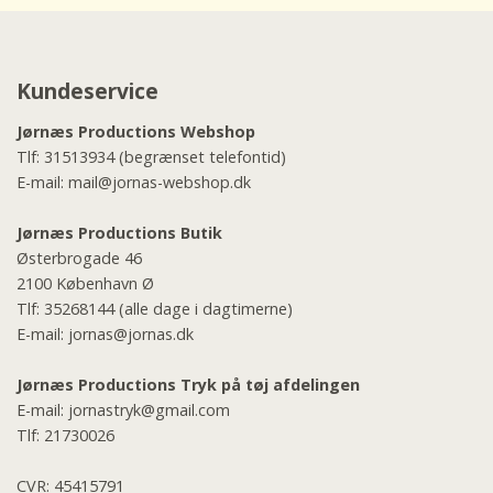
Kundeservice
Jørnæs Productions Webshop
Tlf:
31513934
(begrænset telefontid)
E-mail:
mail@jornas-webshop.dk
Jørnæs Productions Butik
Østerbrogade 46
2100 København Ø
Tlf:
35268144
(alle dage i dagtimerne)
E-mail:
jornas@jornas.dk
Jørnæs Productions Tryk på tøj afdelingen
E-mail:
jornastryk@gmail.com
Tlf:
21730026
CVR: 45415791