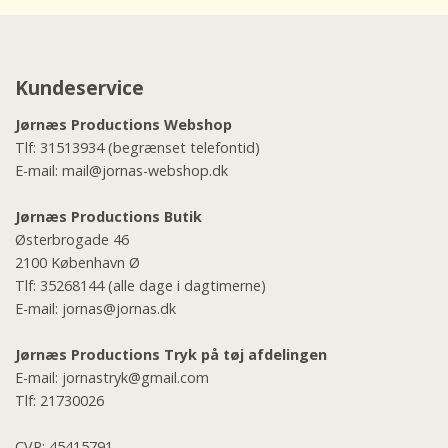
Kundeservice
Jørnæs Productions Webshop
Tlf:
31513934
(begrænset telefontid)
E-mail:
mail@jornas-webshop.dk
Jørnæs Productions Butik
Østerbrogade 46
2100 København Ø
Tlf:
35268144
(alle dage i dagtimerne)
E-mail:
jornas@jornas.dk
Jørnæs Productions Tryk på tøj afdelingen
E-mail:
jornastryk@gmail.com
Tlf:
21730026
CVR: 45415791