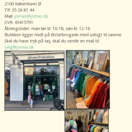
2100 København Ø
Tlf: 35 26 81 44
Mail:
jornas@jornas.dk
CVR: 45415791
Åbningstider: man-lør kl. 10-18, søn kl. 12-16
Butikken ligger midt på Østerbrogade med udsigt til søerne.
Skal du have tryk på tøj, skal du sende en mail til:
salg@jornas.dk