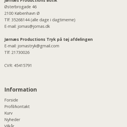
Jørnæs Productions Butik
Østerbrogade 46
2100 København Ø
Tlf:
35268144
(alle dage i dagtimerne)
E-mail:
jornas@jornas.dk
Jørnæs Productions Tryk på tøj afdelingen
E-mail:
jornastryk@gmail.com
Tlf:
21730026
CVR: 45415791
Information
Forside
Profil/kontakt
Kurv
Nyheder
Vilkår