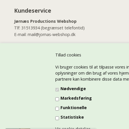
Kundeservice
Jørnæs Productions Webshop
Tlf:
31513934
(begrænset telefontid)
E-mail:
mail@jornas-webshop.dk
Jørnæs Productions Butik
Østerbrogade 46
Tillad cookies
2100 København Ø
Vi bruger cookies til at tilpasse vores i
Tlf:
35268144
(alle dage i dagtimerne)
oplysninger om din brug af vores hjem
E-mail:
jornas@jornas.dk
partnere kan kombinere disse data med 
Jørnæs Productions Tryk på tøj afdelingen
Nødvendige
E-mail:
jornastryk@gmail.com
Markedsføring
Tlf:
21730026
Funktionelle
CVR: 45415791
Statistiske
Vis cookie detaljer