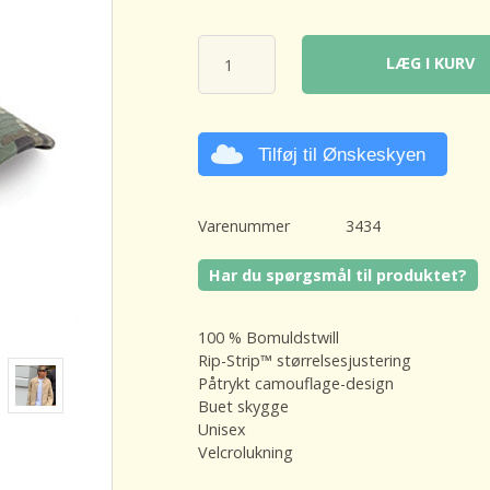
LÆG I KURV
Tilføj til Ønskeskyen
Varenummer
3434
Har du spørgsmål til produktet?
100 % Bomuldstwill
Rip-Strip™ størrelsesjustering
Påtrykt camouflage-design
Buet skygge
Unisex
Velcrolukning