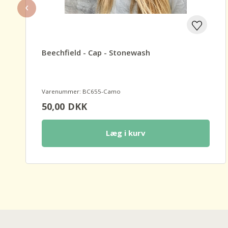
‹
Beechfield - Cap - Stonewash
Varenummer: BC655-Camo
50,00
DKK
Læg i kurv