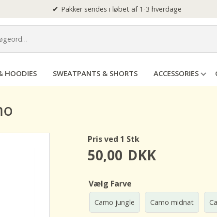
Pakker sendes i løbet af 1-3 hverdage
& HOODIES
SWEATPANTS & SHORTS
ACCESSORIES
mo
Pris ved 1 Stk
50,00
DKK
Vælg Farve
Camo jungle
Camo midnat
C