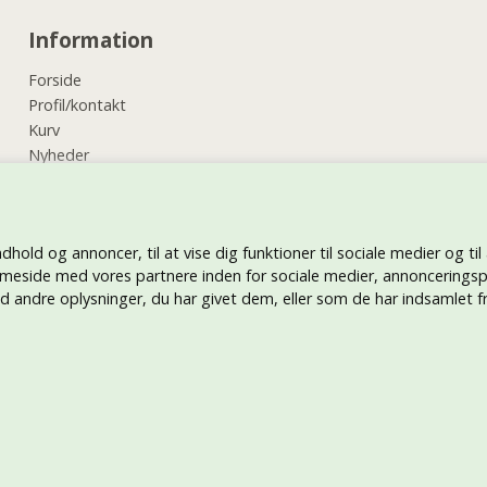
Information
Forside
Profil/kontakt
Kurv
Nyheder
Vilkår
Kundeservice
Retur
ndhold og annoncer, til at vise dig funktioner til sociale medier og til
Hjælp
meside med vores partnere inden for sociale medier, annonceringsp
Tryk på tøj
andre oplysninger, du har givet dem, eller som de har indsamlet fra
Betal