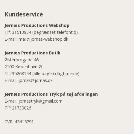
Kundeservice
Jørnæs Productions Webshop
Tlf:
31513934
(begrænset telefontid)
E-mail:
mail@jornas-webshop.dk
Jørnæs Productions Butik
Østerbrogade 46
2100 København Ø
Tlf:
35268144
(alle dage i dagtimerne)
E-mail:
jornas@jornas.dk
Jørnæs Productions Tryk på tøj afdelingen
E-mail:
jornastryk@gmail.com
Tlf:
21730026
CVR: 45415791