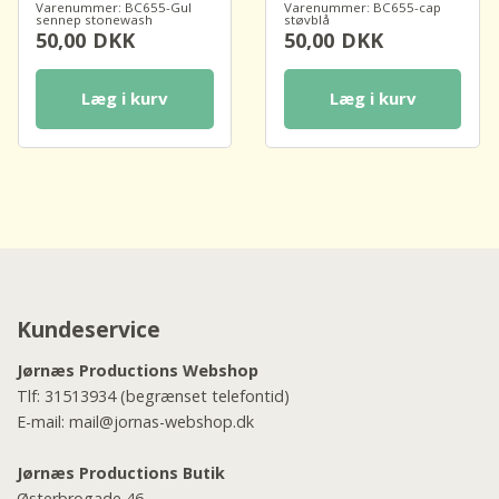
Varenummer: BC655-Gul
Varenummer: BC655-cap
sennep stonewash
støvblå
50,00
DKK
50,00
DKK
Læg i kurv
Læg i kurv
Kundeservice
Jørnæs Productions Webshop
Tlf:
31513934
(begrænset telefontid)
E-mail:
mail@jornas-webshop.dk
Jørnæs Productions Butik
Østerbrogade 46