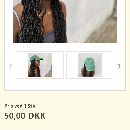
‹
›
Pris ved 1 Stk
50,00
DKK