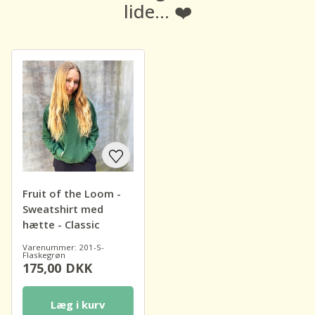
lide... ❤️
Fruit of the Loom -
Sweatshirt med
hætte - Classic
Varenummer: 201-S-
Flaskegrøn
175,00
DKK
Læg i kurv