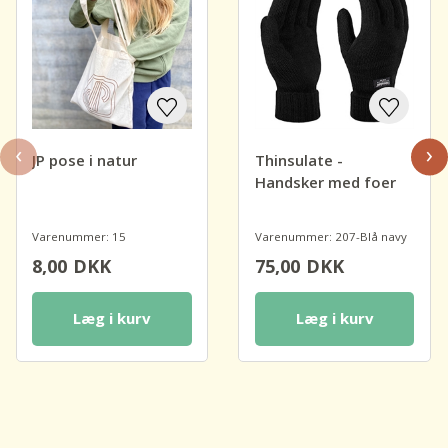
‹
›
JP pose i natur
Thinsulate -
Handsker med foer
Varenummer: 15
Varenummer: 207-Blå navy
8,00
DKK
75,00
DKK
Læg i kurv
Læg i kurv