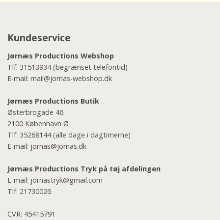
Kundeservice
Jørnæs Productions Webshop
Tlf:
31513934
(begrænset telefontid)
E-mail:
mail@jornas-webshop.dk
Jørnæs Productions Butik
Østerbrogade 46
2100 København Ø
Tlf:
35268144
(alle dage i dagtimerne)
E-mail:
jornas@jornas.dk
Jørnæs Productions Tryk på tøj afdelingen
E-mail:
jornastryk@gmail.com
Tlf:
21730026
CVR: 45415791