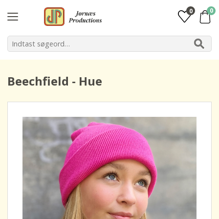
0
0
Beechfield - Hue