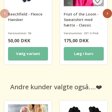
‹
›
Beechfield - Fleece
Fruit of the Loom -
Hansker
Sweatshirt med
hætte - Classic
Varenummer: 96
Varenummer: 201-S-Pink
50,00
DKK
175,00
DKK
Vælg variant
Læg i kurv
Andre kunder valgte også....❤️