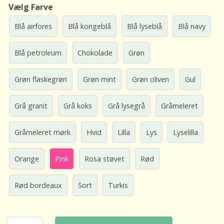
Vælg Farve
Blå airfores
Blå kongeblå
Blå lyseblå
Blå navy
Blå petroleum
Chokolade
Grøn
Grøn flaskegrøn
Grøn mint
Grøn oliven
Gul
Grå granit
Grå koks
Grå lysegrå
Gråmeleret
Gråmeleret mørk
Hvid
Lilla
Lys
Lyselilla
Orange
Pink
Rosa støvet
Rød
Rød bordeaux
Sort
Turkis