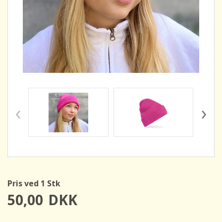
‹
›
Pris ved 1 Stk
50,00
DKK