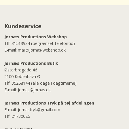
Kundeservice
Jørnæs Productions Webshop
Tlf:
31513934
(begrænset telefontid)
E-mail:
mail@jornas-webshop.dk
Jørnæs Productions Butik
Østerbrogade 46
2100 København Ø
Tlf:
35268144
(alle dage i dagtimerne)
E-mail:
jornas@jornas.dk
Jørnæs Productions Tryk på tøj afdelingen
E-mail:
jornastryk@gmail.com
Tlf:
21730026