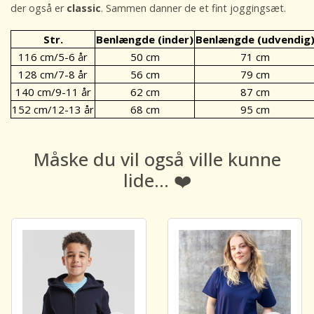
der også er
classic
. Sammen danner de et fint joggingsæt.
Str.
Benlængde (inder)
Benlængde (udvendig
116 cm/5-6 år
50 cm
71 cm
128 cm/7-8 år
56 cm
79 cm
140 cm/9-11 år
62 cm
87 cm
152 cm/12-13 år
68 cm
95 cm
Måske du vil også ville kunne
lide... ❤️