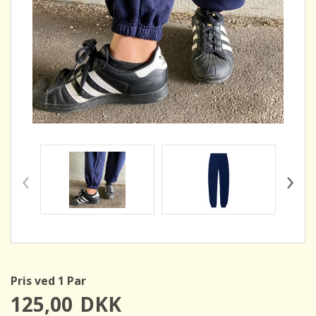
‹
›
Pris ved 1 Par
125,00
DKK