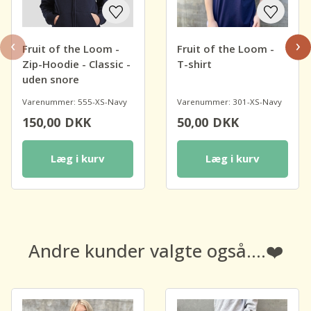
‹
›
Fruit of the Loom -
Fruit of the Loom -
Zip-Hoodie - Classic -
T-shirt
uden snore
Varenummer: 555-XS-Navy
Varenummer: 301-XS-Navy
150,00
DKK
50,00
DKK
Læg i kurv
Læg i kurv
Andre kunder valgte også....❤️