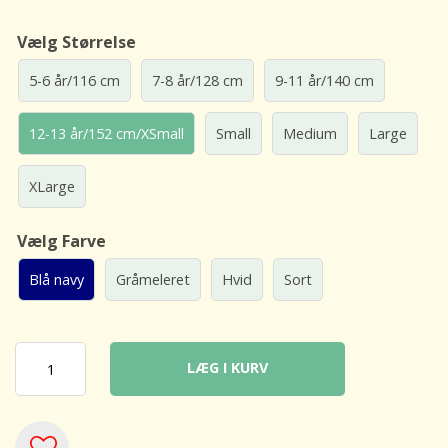
Vælg Størrelse
5-6 år/116 cm
7-8 år/128 cm
9-11 år/140 cm
12-13 år/152 cm/XSmall
Small
Medium
Large
XLarge
Vælg Farve
Blå navy
Gråmeleret
Hvid
Sort
LÆG I KURV