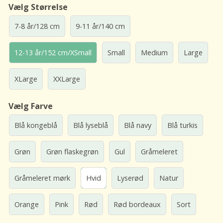
Vælg Størrelse
7-8 år/128 cm
9-11 år/140 cm
12-13 år/152 cm/XSmall
Small
Medium
Large
XLarge
XXLarge
Vælg Farve
Blå kongeblå
Blå lyseblå
Blå navy
Blå turkis
Grøn
Grøn flaskegrøn
Gul
Gråmeleret
Gråmeleret mørk
Hvid
Lyserød
Natur
Orange
Pink
Rød
Rød bordeaux
Sort