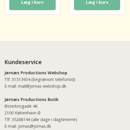
Læg i kurv
Læg i kurv
Kundeservice
Jørnæs Productions Webshop
Tlf:
31513934
(begrænset telefontid)
E-mail:
mail@jornas-webshop.dk
Jørnæs Productions Butik
Østerbrogade 46
2100 København Ø
Tlf:
35268144
(alle dage i dagtimerne)
E-mail:
jornas@jornas.dk