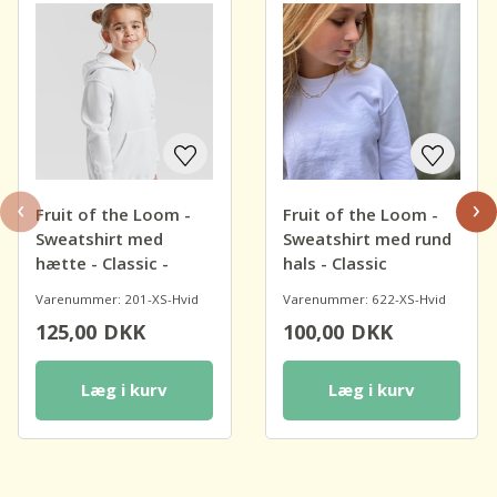
‹
›
Fruit of the Loom -
Fruit of the Loom -
Sweatshirt med
Sweatshirt med rund
hætte - Classic -
hals - Classic
uden snore
Varenummer: 201-XS-Hvid
Varenummer: 622-XS-Hvid
125,00
DKK
100,00
DKK
Læg i kurv
Læg i kurv