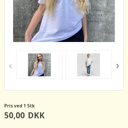
‹
›
Pris ved 1 Stk
50,00
DKK