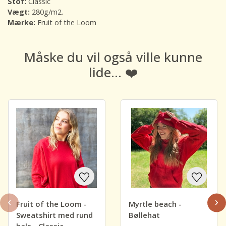
Stof:
Classic
Vægt:
280g/m2.
Mærke:
Fruit of the Loom
Måske du vil også ville kunne
lide... ❤️
‹
›
Fruit of the Loom -
Myrtle beach -
Sweatshirt med rund
Bøllehat