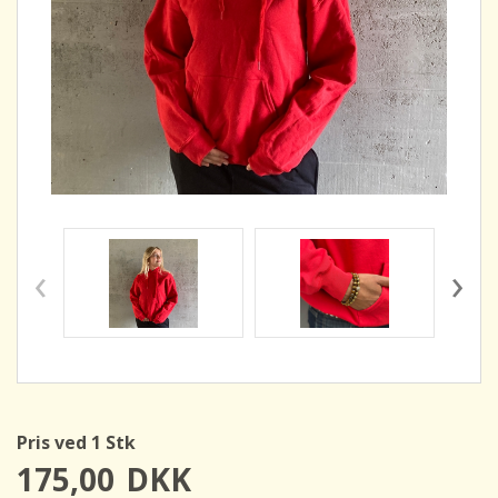
‹
›
Pris ved 1 Stk
175,00
DKK