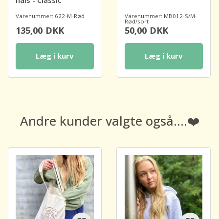
hals - Classic
Varenummer: 622-M-Rød
Varenummer: MB012-S/M-
Rød/sort
135,00
DKK
50,00
DKK
Læg i kurv
Læg i kurv
Andre kunder valgte også....❤️