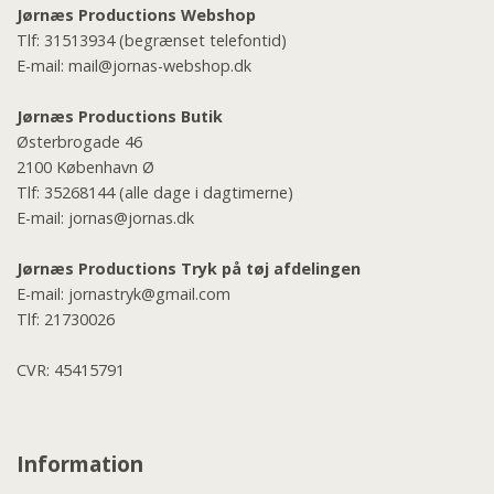
Jørnæs Productions Webshop
Tlf:
31513934
(begrænset telefontid)
E-mail:
mail@jornas-webshop.dk
Jørnæs Productions Butik
Østerbrogade 46
2100 København Ø
Tlf:
35268144
(alle dage i dagtimerne)
E-mail:
jornas@jornas.dk
Jørnæs Productions Tryk på tøj afdelingen
E-mail:
jornastryk@gmail.com
Tlf:
21730026
CVR: 45415791
Information