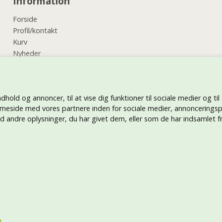
Information
Forside
Profil/kontakt
Kurv
Nyheder
Vilkår
Kundeservice
Retur
ndhold og annoncer, til at vise dig funktioner til sociale medier og til
Hjælp
meside med vores partnere inden for sociale medier, annonceringsp
Tryk på tøj
andre oplysninger, du har givet dem, eller som de har indsamlet fra
Betal