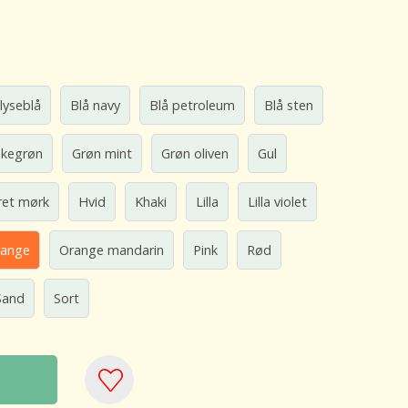
 lyseblå
Blå navy
Blå petroleum
Blå sten
skegrøn
Grøn mint
Grøn oliven
Gul
ret mørk
Hvid
Khaki
Lilla
Lilla violet
range
Orange mandarin
Pink
Rød
Sand
Sort