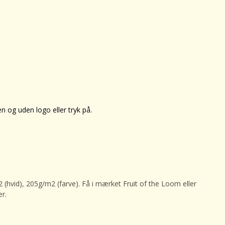
en og uden logo eller tryk på.
(hvid), 205g/m2 (farve). Få i mærket Fruit of the Loom eller
er.