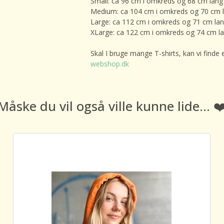
Small: ca 96 cm i omkreds og 68 cm lang
Medium: ca 104 cm i omkreds og 70 cm 
Large: ca 112 cm i omkreds og 71 cm la
XLarge: ca 122 cm i omkreds og 74 cm l
Skal I bruge mange T-shirts, kan vi finde 
webshop.dk
Måske du vil også ville kunne lide... ❤