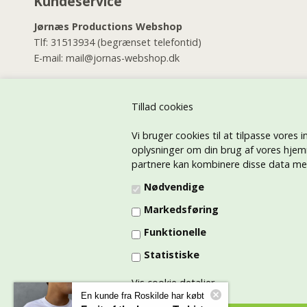
Kundeservice
Jørnæs Productions Webshop
Tlf:
31513934
(begrænset telefontid)
E-mail:
mail@jornas-webshop.dk
Jørnæs Productions Butik
Østerbrogade 46
Tillad cookies
2100 København Ø
Vi bruger cookies til at tilpasse vores i
Tlf:
35268144
(alle dage i dagtimerne)
oplysninger om din brug af vores hjem
E-mail:
jornas@jornas.dk
partnere kan kombinere disse data med 
Jørnæs Productions Tryk på tøj afdelingen
Nødvendige
E-mail:
jornastryk@gmail.com
Markedsføring
Tlf:
21730026
Funktionelle
CVR: 45415791
Statistiske
Vis cookie detaljer
En kunde fra Roskilde har købt