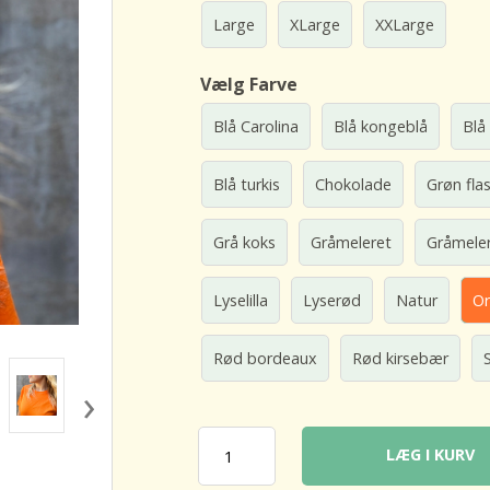
Large
XLarge
XXLarge
Vælg Farve
Blå Carolina
Blå kongeblå
Blå
Blå turkis
Chokolade
Grøn fla
Grå koks
Gråmeleret
Gråmele
Lyselilla
Lyserød
Natur
O
Rød bordeaux
Rød kirsebær
›
LÆG I KURV