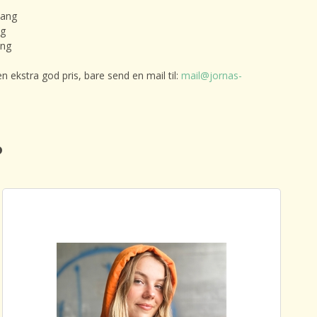
lang
ng
ang
en ekstra god pris, bare send en mail til:
mail@jornas-
️