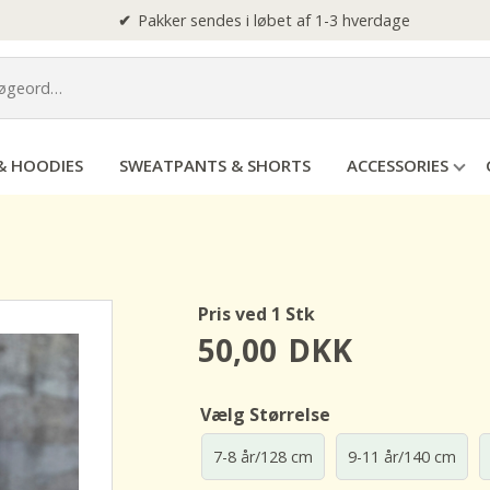
Pakker sendes i løbet af 1-3 hverdage
& HOODIES
SWEATPANTS & SHORTS
ACCESSORIES
Pris ved 1 Stk
50,00
DKK
Vælg Størrelse
7-8 år/128 cm
9-11 år/140 cm