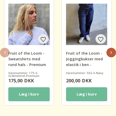
‹
›
Fruit of the Loom -
Fruit of the Loom -
Sweatshirts med
Joggingbukser med
rund hals - Premium
elastik i ben -
Premium
Varenummer: 175-S-
Varenummer: 502-S-Navy
Gråmeleret-Premium
175,00
DKK
200,00
DKK
Læg i kurv
Læg i kurv