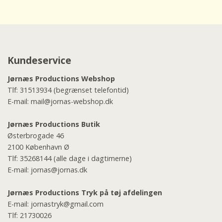
Kundeservice
Jørnæs Productions Webshop
Tlf:
31513934
(begrænset telefontid)
E-mail:
mail@jornas-webshop.dk
Jørnæs Productions Butik
Østerbrogade 46
2100 København Ø
Tlf:
35268144
(alle dage i dagtimerne)
E-mail:
jornas@jornas.dk
Jørnæs Productions Tryk på tøj afdelingen
E-mail:
jornastryk@gmail.com
Tlf:
21730026