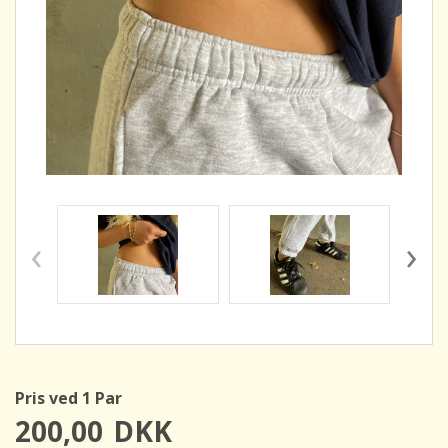
‹
›
Pris ved 1 Par
200,00
DKK