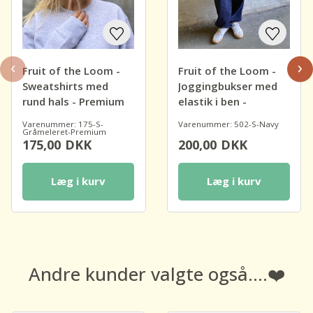
‹
›
Fruit of the Loom -
Fruit of the Loom -
Sweatshirts med
Joggingbukser med
rund hals - Premium
elastik i ben -
Premium
Varenummer: 175-S-
Varenummer: 502-S-Navy
Gråmeleret-Premium
175,00
DKK
200,00
DKK
Læg i kurv
Læg i kurv
Andre kunder valgte også....❤️