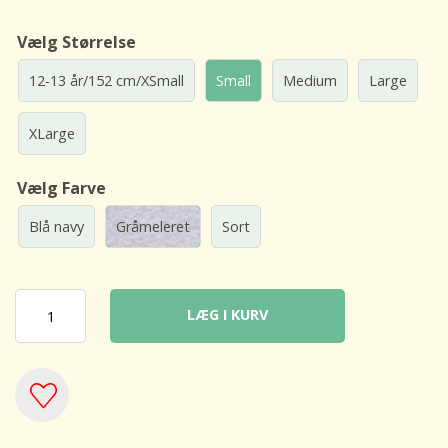
Vælg Størrelse
12-13 år/152 cm/XSmall
Small
Medium
Large
XLarge
Vælg Farve
Blå navy
Gråmeleret
Sort
LÆG I KURV