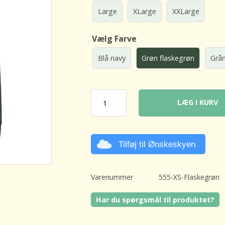
Large
XLarge
XXLarge
Vælg Farve
Blå navy
Grøn flaskegrøn
Grå
LÆG I KURV
Tilføj til Ønskeskyen
Varenummer
555-XS-Flaskegrøn
Har du spørgsmål til produktet?