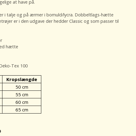
gelige at have på.
er i talje og på ærmer i bomuld/lycra. Dobbeltlags-hætte
øjer er i den udgave der hedder Classic og som passer til
r
ved hætte
 Oeko-Tex 100
Kropslængde
50 cm
55 cm
60 cm
65 cm
️