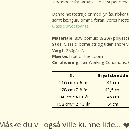
Zip-hoodie fra Jørnæs. De er super beha
Denne hættetrøje er med lynlås, ribkant
samt kængurulomme foran. Vores hættetr
Classic sweatpants
.
Materiale:
80% bomuld & 20% polyeste
Stof:
Classic, børne str og uden snore 
Vægt:
280g/m2.
Mærke:
Fruit of the Loom
Certificering:
Fair Working Conditions,
Str.
Brystsbredde
116 cm/5-6 år
41 cm
128 cm/7-8 år
43,5 cm
140 cm/9-11 år
46 cm
152 cm/12-13 år
51cm
Måske du vil også ville kunne lide... ❤