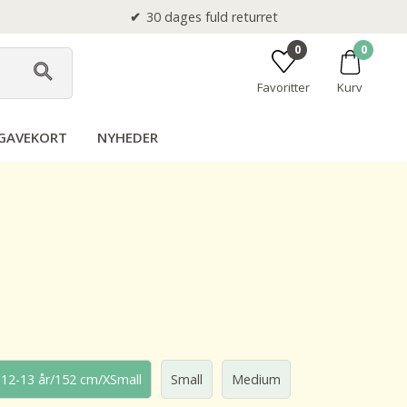
30 dages fuld returret
0
0
Favoritter
Kurv
GAVEKORT
NYHEDER
12-13 år/152 cm/XSmall
Small
Medium