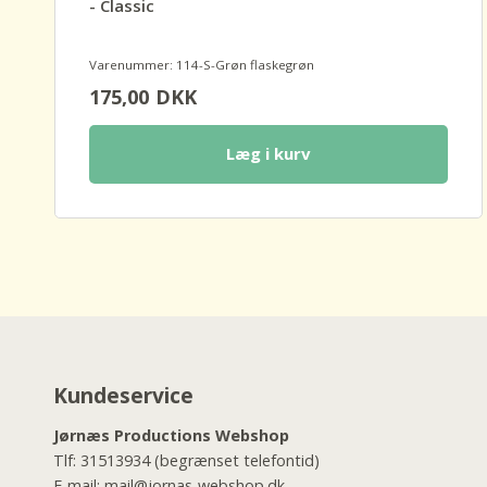
- Classic
Varenummer: 114-S-Grøn flaskegrøn
175,00
DKK
Læg i kurv
Kundeservice
Jørnæs Productions Webshop
Tlf:
31513934
(begrænset telefontid)
E-mail:
mail@jornas-webshop.dk