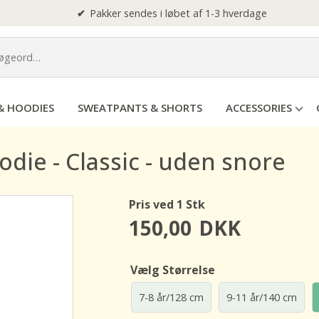
Pakker sendes i løbet af 1-3 hverdage
& HOODIES
SWEATPANTS & SHORTS
ACCESSORIES
odie - Classic - uden snore
Pris ved 1 Stk
150,00
DKK
Vælg Størrelse
7-8 år/128 cm
9-11 år/140 cm