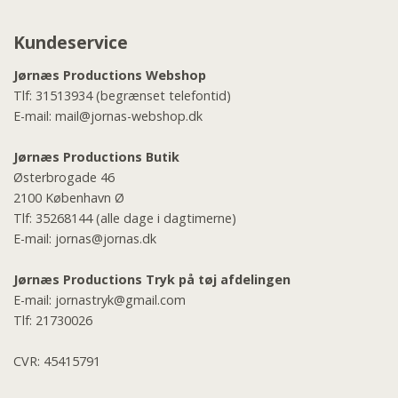
Kundeservice
Jørnæs Productions Webshop
Tlf:
31513934
(begrænset telefontid)
E-mail:
mail@jornas-webshop.dk
Jørnæs Productions Butik
Østerbrogade 46
2100 København Ø
Tlf:
35268144
(alle dage i dagtimerne)
E-mail:
jornas@jornas.dk
Jørnæs Productions Tryk på tøj afdelingen
E-mail:
jornastryk@gmail.com
Tlf:
21730026
CVR: 45415791