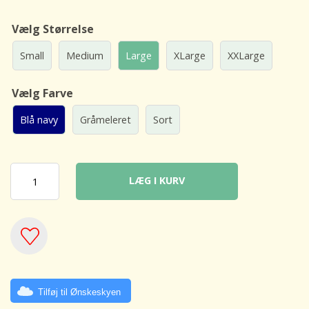
Vælg Størrelse
Small
Medium
Large
XLarge
XXLarge
Vælg Farve
Blå navy
Gråmeleret
Sort
LÆG I KURV
Tilføj til Ønskeskyen