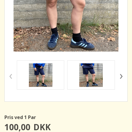
‹
›
Pris ved 1 Par
100,00
DKK