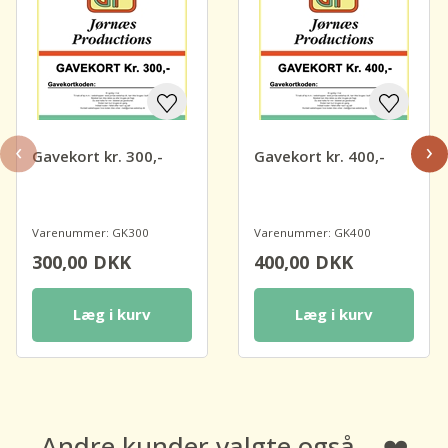
‹
›
Gavekort kr. 300,-
Gavekort kr. 400,-
Varenummer: GK300
Varenummer: GK400
300,00
DKK
400,00
DKK
Læg i kurv
Læg i kurv
Andre kunder valgte også....❤️