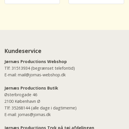
Kundeservice
Jørnæs Productions Webshop
Tlf:
31513934
(begrænset telefontid)
E-mail:
mail@jornas-webshop.dk
Jørnæs Productions Butik
Østerbrogade 46
2100 København Ø
Tlf:
35268144
(alle dage i dagtimerne)
E-mail:
jornas@jornas.dk
Jørnæs Productions Tryk på tøj afdelingen