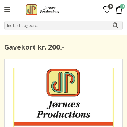
0
0
Gavekort kr. 200,-