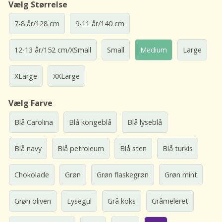
Vælg Størrelse
7-8 år/128 cm
9-11 år/140 cm
12-13 år/152 cm/XSmall
Small
Medium
Large
XLarge
XXLarge
Vælg Farve
Blå Carolina
Blå kongeblå
Blå lyseblå
Blå navy
Blå petroleum
Blå sten
Blå turkis
Chokolade
Grøn
Grøn flaskegrøn
Grøn mint
Grøn oliven
Lysegul
Grå koks
Gråmeleret