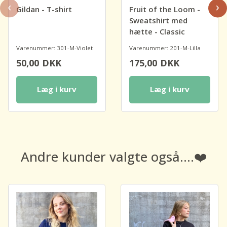
‹
›
Gildan - T-shirt
Fruit of the Loom -
Sweatshirt med
hætte - Classic
Varenummer: 301-M-Violet
Varenummer: 201-M-Lilla
50,00
DKK
175,00
DKK
Læg i kurv
Læg i kurv
Andre kunder valgte også....❤️