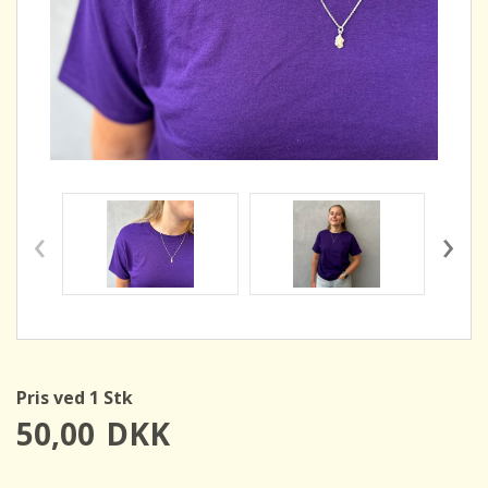
‹
›
Pris ved 1 Stk
50,00
DKK