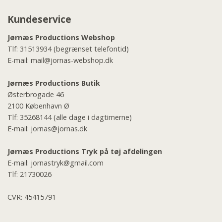
Kundeservice
Jørnæs Productions Webshop
Tlf:
31513934
(begrænset telefontid)
E-mail:
mail@jornas-webshop.dk
Jørnæs Productions Butik
Østerbrogade 46
2100 København Ø
Tlf:
35268144
(alle dage i dagtimerne)
E-mail:
jornas@jornas.dk
Jørnæs Productions Tryk på tøj afdelingen
E-mail:
jornastryk@gmail.com
Tlf:
21730026
CVR: 45415791