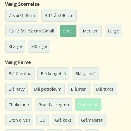
Vælg Størrelse
7-8 år/128 cm
9-11 år/140 cm
12-13 år/152 cm/XSmall
Small
Medium
Large
XLarge
XXLarge
Vælg Farve
Blå Carolina
Blå kongeblå
Blå lyseblå
Blå navy
Blå petroleum
Blå sten
Blå turkis
Chokolade
Grøn flaskegrøn
Grøn mint
Grøn oliven
Gul
Grå koks
Gråmeleret