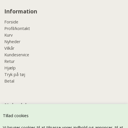
Information
Forside
Profil/kontakt
Kurv
Nyheder
Vilkår
Kundeservice
Retur
Hjælp
Tryk på tøj
Betal
Nyhedsbrev
Tillad cookies
Vi bruger cookies til at tilpasse vores indhold og annoncer, til at