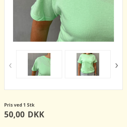
‹
›
Pris ved 1 Stk
50,00
DKK