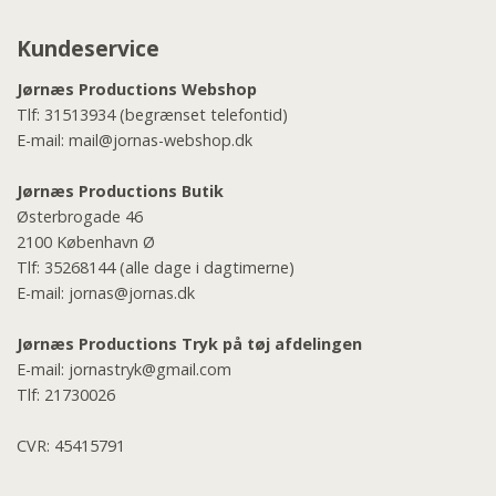
Kundeservice
Jørnæs Productions Webshop
Tlf:
31513934
(begrænset telefontid)
E-mail:
mail@jornas-webshop.dk
Jørnæs Productions Butik
Østerbrogade 46
2100 København Ø
Tlf:
35268144
(alle dage i dagtimerne)
E-mail:
jornas@jornas.dk
Jørnæs Productions Tryk på tøj afdelingen
E-mail:
jornastryk@gmail.com
Tlf:
21730026
CVR: 45415791