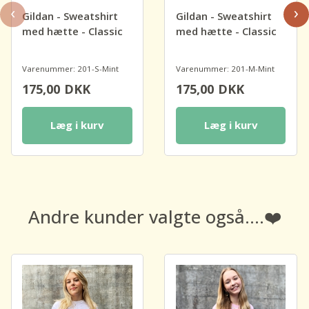
‹
›
Gildan - Sweatshirt
Gildan - Sweatshirt
med hætte - Classic
med hætte - Classic
Varenummer: 201-S-Mint
Varenummer: 201-M-Mint
175,00
DKK
175,00
DKK
Læg i kurv
Læg i kurv
Andre kunder valgte også....❤️