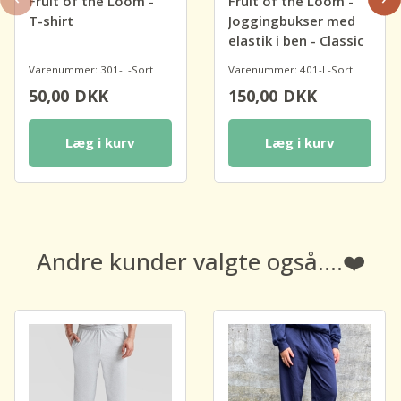
Fruit of the Loom -
Fruit of the Loom -
T-shirt
Joggingbukser med
elastik i ben - Classic
Varenummer: 301-L-Sort
Varenummer: 401-L-Sort
50,00
DKK
150,00
DKK
Læg i kurv
Læg i kurv
Andre kunder valgte også....❤️