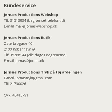
Kundeservice
Jørnæs Productions Webshop
Tlf:
31513934
(begrænset telefontid)
E-mail:
mail@jornas-webshop.dk
Jørnæs Productions Butik
Østerbrogade 46
2100 København Ø
Tlf:
35268144
(alle dage i dagtimerne)
E-mail:
jornas@jornas.dk
Jørnæs Productions Tryk på tøj afdelingen
E-mail:
jornastryk@gmail.com
Tlf:
21730026
CVR: 45415791