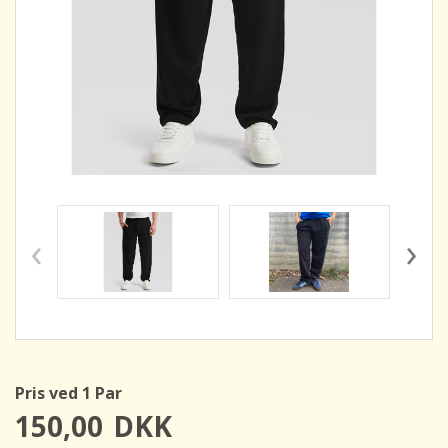
‹
›
Pris ved 1 Par
150,00
DKK