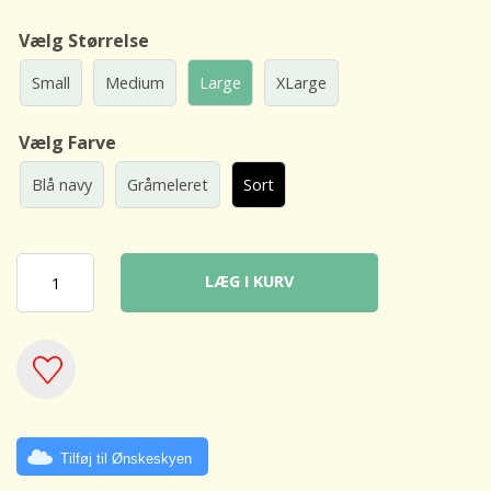
Vælg Størrelse
Small
Medium
Large
XLarge
Vælg Farve
Blå navy
Gråmeleret
Sort
LÆG I KURV
Tilføj til Ønskeskyen