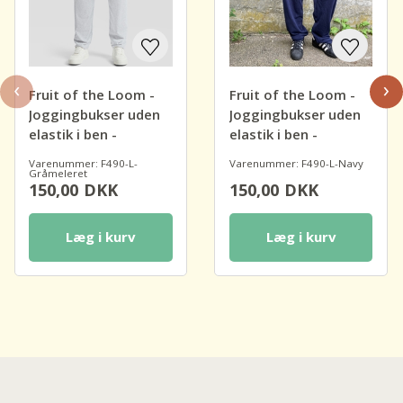
‹
›
Fruit of the Loom -
Fruit of the Loom -
Joggingbukser uden
Joggingbukser uden
elastik i ben -
elastik i ben -
Lightweight
Lightweight
Varenummer: F490-L-
Varenummer: F490-L-Navy
Gråmeleret
150,00
DKK
150,00
DKK
Læg i kurv
Læg i kurv