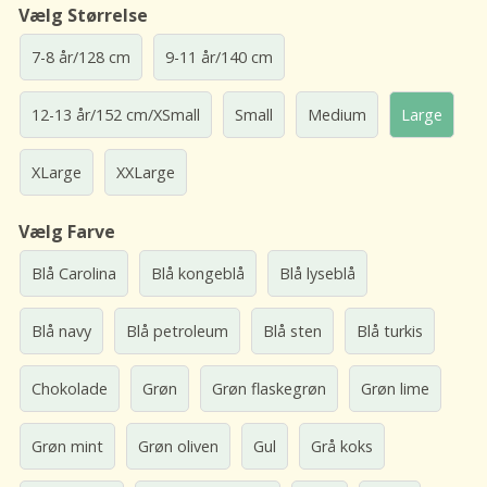
Vælg Størrelse
7-8 år/128 cm
9-11 år/140 cm
12-13 år/152 cm/XSmall
Small
Medium
Large
XLarge
XXLarge
Vælg Farve
Blå Carolina
Blå kongeblå
Blå lyseblå
Blå navy
Blå petroleum
Blå sten
Blå turkis
Chokolade
Grøn
Grøn flaskegrøn
Grøn lime
Grøn mint
Grøn oliven
Gul
Grå koks