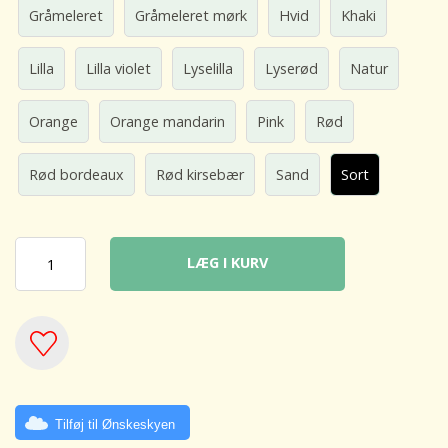
Gråmeleret
Gråmeleret mørk
Hvid
Khaki
Lilla
Lilla violet
Lyselilla
Lyserød
Natur
Orange
Orange mandarin
Pink
Rød
Rød bordeaux
Rød kirsebær
Sand
Sort
LÆG I KURV
Tilføj til Ønskeskyen