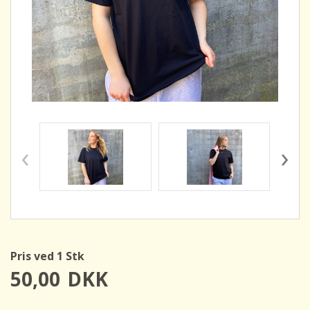
‹
›
Pris ved 1 Stk
50,00
DKK