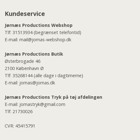
Kundeservice
Jørnæs Productions Webshop
Tlf:
31513934
(begrænset telefontid)
E-mail:
mail@jornas-webshop.dk
Jørnæs Productions Butik
Østerbrogade 46
2100 København Ø
Tlf:
35268144
(alle dage i dagtimerne)
E-mail:
jornas@jornas.dk
Jørnæs Productions Tryk på tøj afdelingen
E-mail:
jornastryk@gmail.com
Tlf:
21730026
CVR: 45415791