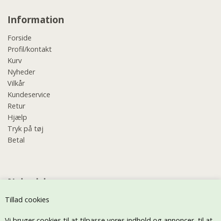
Information
Forside
Profil/kontakt
Kurv
Nyheder
Vilkår
Kundeservice
Retur
Hjælp
Tryk på tøj
Betal
Nyhedsbrev
Tillad cookies
Vi bruger cookies til at tilpasse vores indhold og annoncer, til at