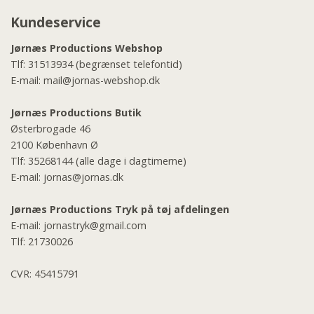
Kundeservice
Jørnæs Productions Webshop
Tlf:
31513934
(begrænset telefontid)
E-mail:
mail@jornas-webshop.dk
Jørnæs Productions Butik
Østerbrogade 46
2100 København Ø
Tlf:
35268144
(alle dage i dagtimerne)
E-mail:
jornas@jornas.dk
Jørnæs Productions Tryk på tøj afdelingen
E-mail:
jornastryk@gmail.com
Tlf:
21730026
CVR: 45415791