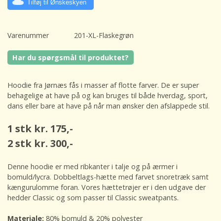
Tilføj til Ønskeskyen
Varenummer
201-XL-Flaskegrøn
Har du spørgsmål til produktet?
Hoodie fra Jørnæs fås i masser af flotte farver. De er super
behagelige at have på og kan bruges til både hverdag, sport,
dans eller bare at have på når man ønsker den afslappede stil.
1 stk kr. 175,-
2 stk kr. 300,-
Denne hoodie er med ribkanter i talje og på ærmer i
bomuld/lycra. Dobbeltlags-hætte med farvet snoretræk samt
kængurulomme foran. Vores hættetrøjer er i den udgave der
hedder Classic og som passer til Classic sweatpants.
Materiale:
80% bomuld & 20% polyester