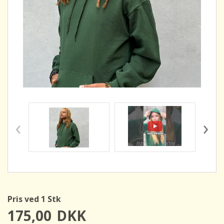
‹
›
Pris ved 1 Stk
175,00
DKK