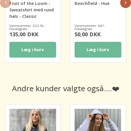
‹
›
Fruit of the Loom -
Beechfield - Hue
Sweatshirt med rund
hals - Classic
Varenummer: 622-XL-
Varenummer: 641-
Flaskegrøn
Flaskegrøn
135,00
DKK
50,00
DKK
Læg i kurv
Læg i kurv
Andre kunder valgte også....❤️