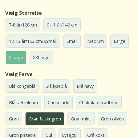
Vælg Størrelse
7-8 år/128 cm
9-11 år/140 cm
12-13 år/152 cm/XSmall
Small
Medium
Large
XLarge
XXLarge
Vælg Farve
Blå kongeblå
Blå lyseblå
Blå navy
Blå petroleum
Chokolade
Chokolade rødbrun
Grøn
Grøn flaskegrøn
Grøn mint
Grøn oliven
Grøn pistacie
Gul
Lysegul
Grå koks