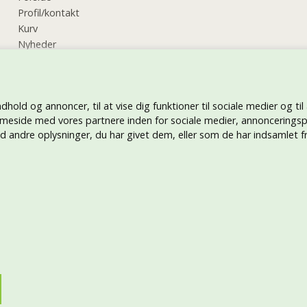
Profil/kontakt
Kurv
Nyheder
Vilkår
Kundeservice
Retur
ndhold og annoncer, til at vise dig funktioner til sociale medier og til
Hjælp
meside med vores partnere inden for sociale medier, annonceringsp
Tryk på tøj
andre oplysninger, du har givet dem, eller som de har indsamlet fra
Betal