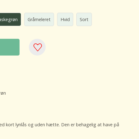
laskegrøn
Gråmeleret
Hvid
Sort
røn
med kort lynlås og uden hætte. Den er behagelig at have på