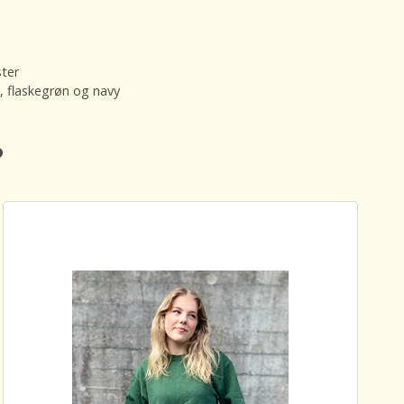
ster
, flaskegrøn og navy
️