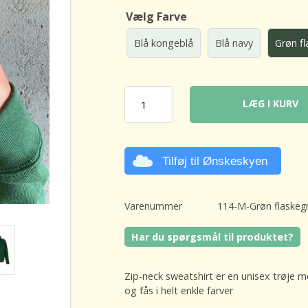
Vælg Farve
Blå kongeblå
Blå navy
Grøn f
LÆG I KURV
Tilføj til Ønskeskyen
Varenummer
114-M-Grøn flaskeg
Har du spørgsmål til produktet?
Zip-neck sweatshirt er en unisex trøje 
og fås i helt enkle farver