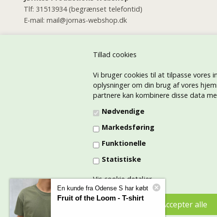
Tlf:
31513934
(begrænset telefontid)
E-mail:
mail@jornas-webshop.dk
Jørnæs Productions Butik
Østerbrogade 46
Tillad cookies
2100 København Ø
Vi bruger cookies til at tilpasse vores i
Tlf:
35268144
(alle dage i dagtimerne)
oplysninger om din brug af vores hjem
E-mail:
jornas@jornas.dk
partnere kan kombinere disse data med 
Jørnæs Productions Tryk på tøj afdelingen
Nødvendige
E-mail:
jornastryk@gmail.com
Markedsføring
Tlf:
21730026
Funktionelle
CVR: 45415791
Statistiske
Vis cookie detaljer
En kunde fra Odense S har købt
Fruit of the Loom - T-shirt