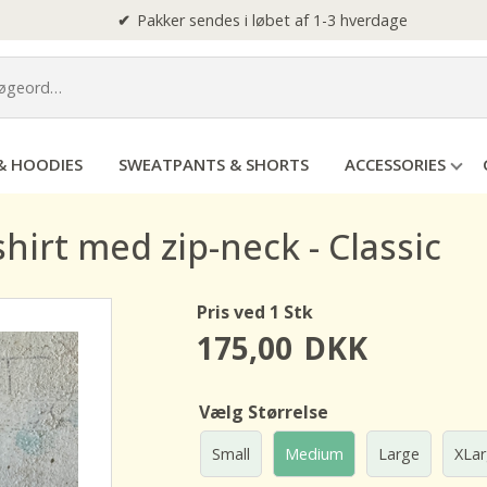
Pakker sendes i løbet af 1-3 hverdage
& HOODIES
SWEATPANTS & SHORTS
ACCESSORIES
hirt med zip-neck - Classic
Pris ved 1 Stk
175,00
DKK
Vælg Størrelse
Small
Medium
Large
XLa