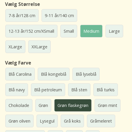
Vælg Størrelse
7-8 år/128 cm
9-11 år/140 cm
12-13 år/152 cm/XSmall
Small
Medium
Large
XLarge
XXLarge
Vælg Farve
Blå Carolina
Blå kongeblå
Blå lyseblå
Blå navy
Blå petroleum
Blå sten
Blå turkis
Chokolade
Grøn
Grøn flaskegrøn
Grøn mint
Grøn oliven
Lysegul
Grå koks
Gråmeleret