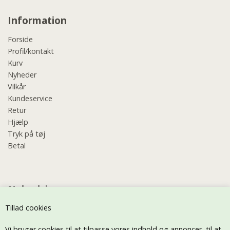
Information
Forside
Profil/kontakt
Kurv
Nyheder
Vilkår
Kundeservice
Retur
Hjælp
Tryk på tøj
Betal
Nyhedsbrev
Tillad cookies
Vi bruger cookies til at tilpasse vores indhold og annoncer, til at