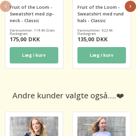
‹
›
Fruit of the Loom -
Fruit of the Loom -
Sweatshirt med zip-
Sweatshirt med rund
neck - Classic
hals - Classic
Varenummer: 114-M-Grøn
Varenummer: 622-M-
flaskegrøn
Flaskegrøn
175,00
DKK
135,00
DKK
Læg i kurv
Læg i kurv
Andre kunder valgte også....❤️