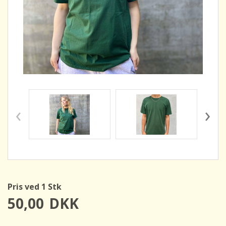
‹
›
Pris ved 1 Stk
50,00
DKK