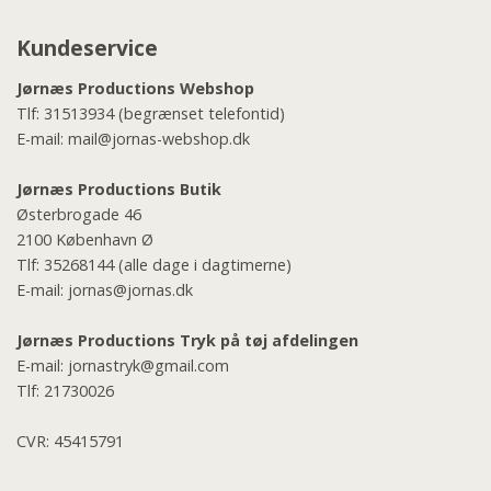
Kundeservice
Jørnæs Productions Webshop
Tlf:
31513934
(begrænset telefontid)
E-mail:
mail@jornas-webshop.dk
Jørnæs Productions Butik
Østerbrogade 46
2100 København Ø
Tlf:
35268144
(alle dage i dagtimerne)
E-mail:
jornas@jornas.dk
Jørnæs Productions Tryk på tøj afdelingen
E-mail:
jornastryk@gmail.com
Tlf:
21730026
CVR: 45415791