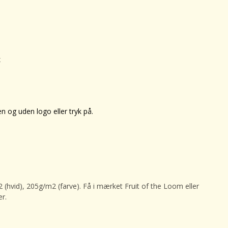
x
en og uden logo eller tryk på.
(hvid), 205g/m2 (farve). Få i mærket Fruit of the Loom eller
er.