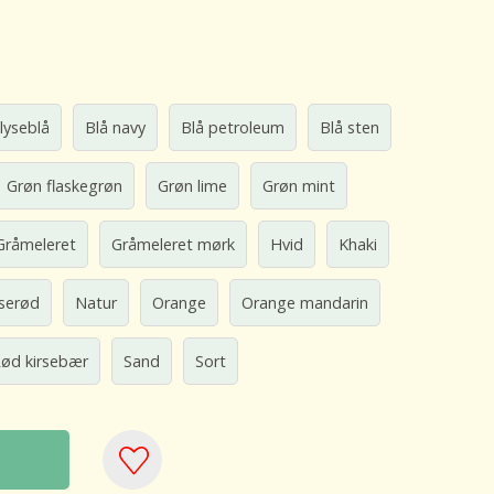
 lyseblå
Blå navy
Blå petroleum
Blå sten
Grøn flaskegrøn
Grøn lime
Grøn mint
Gråmeleret
Gråmeleret mørk
Hvid
Khaki
serød
Natur
Orange
Orange mandarin
ød kirsebær
Sand
Sort