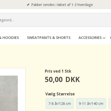
Pakker sendes i løbet af 1-3 hverdage
& HOODIES
SWEATPANTS & SHORTS
ACCESSORIES
Pris ved 1 Stk
50,00
DKK
Vælg Størrelse
7-8 år/128 cm
9-11 år/140 cm