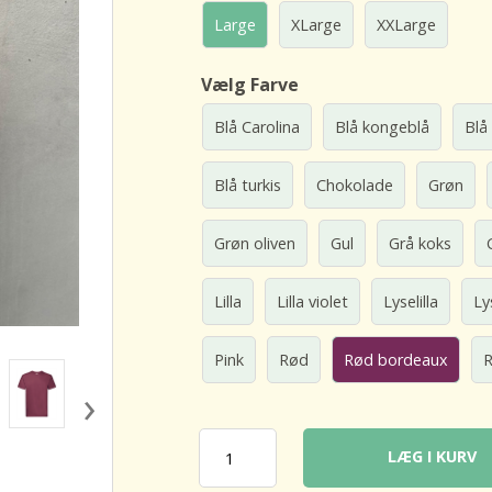
Large
XLarge
XXLarge
Vælg Farve
Blå Carolina
Blå kongeblå
Blå
Blå turkis
Chokolade
Grøn
Grøn oliven
Gul
Grå koks
Lilla
Lilla violet
Lyselilla
Ly
Pink
Rød
Rød bordeaux
R
›
LÆG I KURV