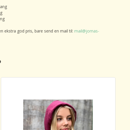
lang
ng
ang
en ekstra god pris, bare send en mail til:
mail@jornas-
️