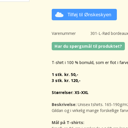
Tilføj til Ønskeskyen
Varenummer
301-L-Rød bordeau
Har du spørgsmål til produktet?
T-shirt i 100 % bomuld, som er flot i farv
1 stk. kr. 50,-
3 stk. kr. 120,-
Størrelser: XS-XXL
Beskrivelse:
Unisex tshirts.
165-190g/m2 
Gildan og i virkelig mange forskellige farv
Mål på T-shirts: