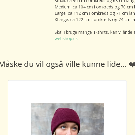
Small: ca 96 cm i omkreds og 68 cm lang
Medium: ca 104 cm i omkreds og 70 cm 
Large: ca 112 cm i omkreds og 71 cm la
XLarge: ca 122 cm i omkreds og 74 cm l
Skal I bruge mange T-shirts, kan vi finde 
webshop.dk
Måske du vil også ville kunne lide... ❤