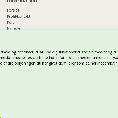
Information
Forside
Profil/kontakt
Kurv
Nyheder
Vilkår
Kundeservice
Retur
ndhold og annoncer, til at vise dig funktioner til sociale medier og til
Hjælp
meside med vores partnere inden for sociale medier, annonceringsp
Tryk på tøj
andre oplysninger, du har givet dem, eller som de har indsamlet fra
Betal