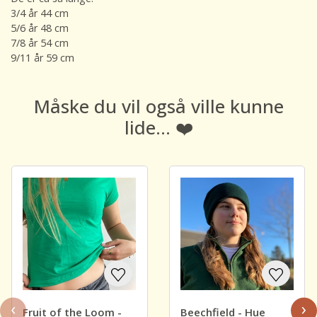
3/4 år 44 cm
5/6 år 48 cm
7/8 år 54 cm
9/11 år 59 cm
Måske du vil også ville kunne
lide... ❤️
‹
›
Fruit of the Loom -
Beechfield - Hue