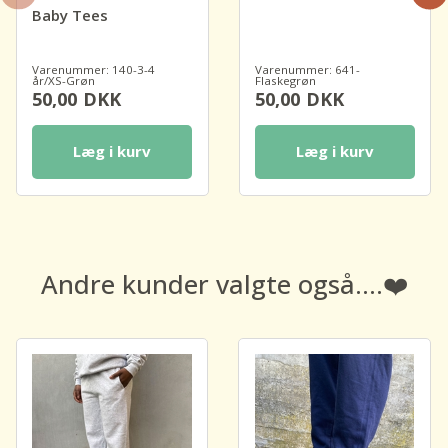
Baby Tees
Varenummer: 140-3-4
Varenummer: 641-
år/XS-Grøn
Flaskegrøn
50,00
DKK
50,00
DKK
Læg i kurv
Læg i kurv
Andre kunder valgte også....❤️