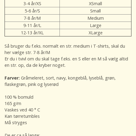
3-4 år/XS
XSmall
5-6 år/S
Small
7-8 år/M
Medium
9-11 år/L
Large
12-13 år/XL
XLarge
Så bruger du f.eks. normalt en str. medium i T-shirts, skal du
her vælge str. 7-8 år/M
Er du i tvivl om du skal tage f.eks. en S eller en M så vælg altid
en str. op, da de kryber noget.
Farver:
Gråmeleret, sort, navy, kongeblå, lyseblå, grøn,
flaskegrøn, pink og lyserød
100 % bomuld
165 g/m
Vaskes ved 40 ° C
Kan tørretumbles
Må stryges
De er ca så lange: