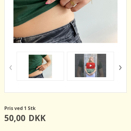
‹
›
Pris ved 1 Stk
50,00
DKK