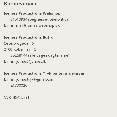
Kundeservice
Jørnæs Productions Webshop
Tlf:
31513934
(begrænset telefontid)
E-mail:
mail@jornas-webshop.dk
Jørnæs Productions Butik
Østerbrogade 46
2100 København Ø
Tlf:
35268144
(alle dage i dagtimerne)
E-mail:
jornas@jornas.dk
Jørnæs Productions Tryk på tøj afdelingen
E-mail:
jornastryk@gmail.com
Tlf:
21730026
CVR: 45415791