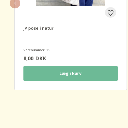
‹
JP pose i natur
Varenummer: 15
8,00
DKK
Læg i kurv