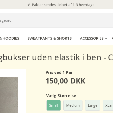
Pakker sendes i løbet af 1-3 hverdage
& HOODIES
SWEATPANTS & SHORTS
ACCESSORIES
gbukser uden elastik i ben - C
Pris ved 1 Par
150,00
DKK
Vælg Størrelse
Small
Medium
Large
XLa