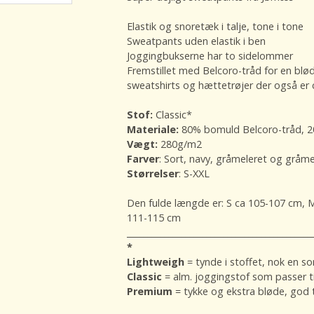
Elastik og snoretæk i talje, tone i tone
Sweatpants uden elastik i ben
Joggingbukserne har to sidelommer
Fremstillet med Belcoro-tråd for en blød
sweatshirts og hættetrøjer der også er 
Stof:
Classic*
Materiale:
80% bomuld Belcoro-tråd, 2
Vægt:
280g/m2
Farver
: Sort, navy, gråmeleret og gråm
Størrelser
: S-XXL
Den fulde længde er: S ca 105-107 cm, 
111-115 cm
____________________________________________
*
Lightweigh
= tynde i stoffet, nok en 
Classic
= alm. joggingstof som passer ti
Premium
= tykke og ekstra bløde, god ti