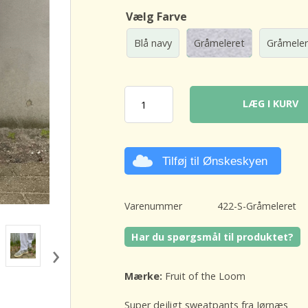
Vælg Farve
Blå navy
Gråmeleret
Gråmele
LÆG I KURV
Tilføj til Ønskeskyen
Varenummer
422-S-Gråmeleret
Har du spørgsmål til produktet?
›
Mærke:
Fruit of the Loom
Super dejligt sweatpants fra Jørnæs