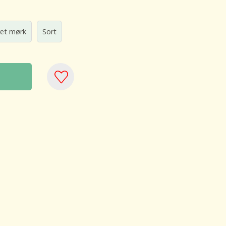
ret mørk
Sort