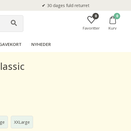
30 dages fuld returret
0
0
Favoritter
Kurv
GAVEKORT
NYHEDER
lassic
rge
XXLarge