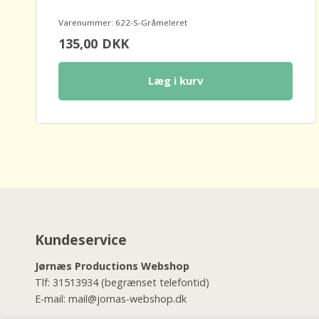
Varenummer: 622-S-Gråmeleret
135,00
DKK
Læg i kurv
Kundeservice
Jørnæs Productions Webshop
Tlf:
31513934
(begrænset telefontid)
E-mail:
mail@jornas-webshop.dk