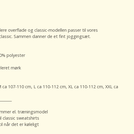
ere overflade og classic-modellen passer til vores
classic. Sammen danner de et fint joggingsæt.
0% polyester
eleret mørk
M ca 107-110 cm, L ca 110-112 cm, XL ca 110-112 cm, XXL ca
_______
sommer el. træningsmodel
l classic sweatshirts
l når det er køleligt