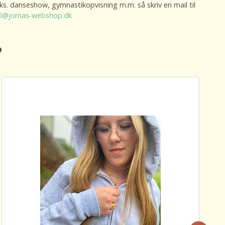
.eks. danseshow, gymnastikopvisning m.m. så skriv en mail til
l@jornas-webshop.dk
️