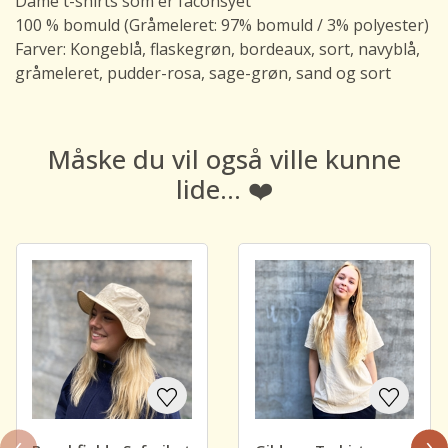
Dame t-shirts som er faconsyet
100 % bomuld (Gråmeleret: 97% bomuld / 3% polyester)
Farver: Kongeblå, flaskegrøn, bordeaux, sort, navyblå,
gråmeleret, pudder-rosa, sage-grøn, sand og sort
Måske du vil også ville kunne
lide... ❤️
‹
›