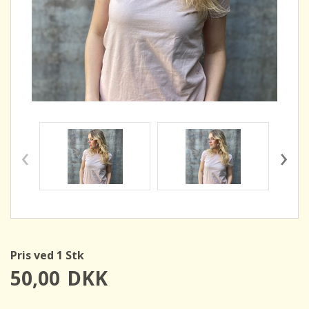
‹
›
Pris ved 1 Stk
50,00
DKK