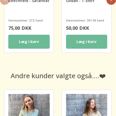
Beechfield - Safarihat
Gildan - T-shirt
Varenummer: 272-Sand
Varenummer: 301-M-Sand
75,00
DKK
50,00
DKK
Læg i kurv
Læg i kurv
Andre kunder valgte også....❤️