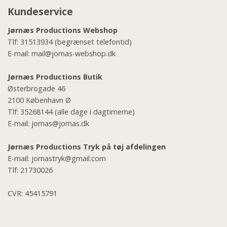
Kundeservice
Jørnæs Productions Webshop
Tlf:
31513934
(begrænset telefontid)
E-mail:
mail@jornas-webshop.dk
Jørnæs Productions Butik
Østerbrogade 46
2100 København Ø
Tlf:
35268144
(alle dage i dagtimerne)
E-mail:
jornas@jornas.dk
Jørnæs Productions Tryk på tøj afdelingen
E-mail:
jornastryk@gmail.com
Tlf:
21730026
CVR: 45415791