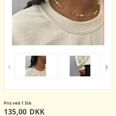
‹
›
Pris ved 1 Stk
135,00
DKK