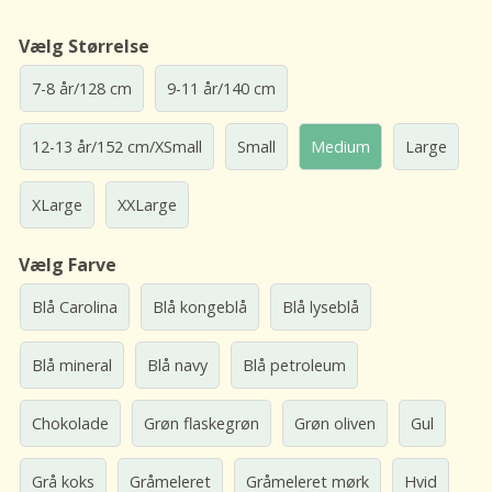
Vælg Størrelse
7-8 år/128 cm
9-11 år/140 cm
12-13 år/152 cm/XSmall
Small
Medium
Large
XLarge
XXLarge
Vælg Farve
Blå Carolina
Blå kongeblå
Blå lyseblå
Blå mineral
Blå navy
Blå petroleum
Chokolade
Grøn flaskegrøn
Grøn oliven
Gul
Grå koks
Gråmeleret
Gråmeleret mørk
Hvid