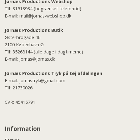
Jørnæs Productions Webshop
Tlf:
31513934
(begrænset telefontid)
E-mail:
mail@jornas-webshop.dk
Jørnæs Productions Butik
Østerbrogade 46
2100 København Ø
Tlf:
35268144
(alle dage i dagtimerne)
E-mail:
jornas@jornas.dk
Jørnæs Productions Tryk på tøj afdelingen
E-mail:
jornastryk@gmail.com
Tlf:
21730026
CVR: 45415791
Information