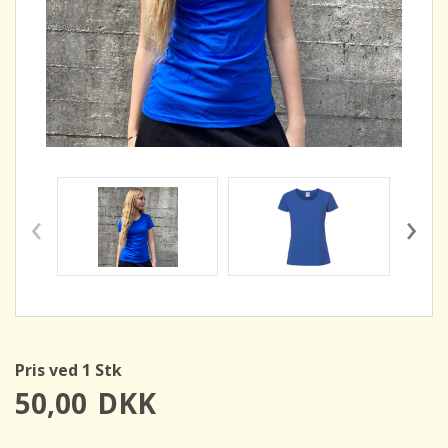
‹
›
Pris ved 1 Stk
50,00
DKK