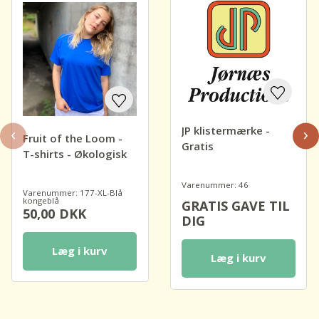
‹
›
JP klistermærke -
Fruit of the Loom -
Gratis
T-shirts - Økologisk
Varenummer: 46
Varenummer: 177-XL-Blå
kongeblå
GRATIS GAVE TIL
50,00
DKK
DIG
Læg i kurv
Læg i kurv