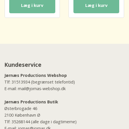
Læg i kurv
Læg i kurv
Kundeservice
Jørnæs Productions Webshop
Tlf:
31513934
(begrænset telefontid)
E-mail:
mail@jornas-webshop.dk
Jørnæs Productions Butik
Østerbrogade 46
2100 København Ø
Tlf:
35268144
(alle dage i dagtimerne)
E-mail:
jornas@jornas.dk