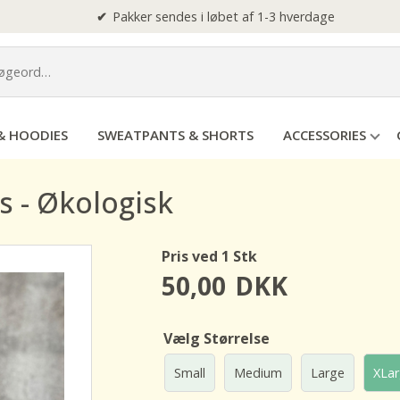
Pakker sendes i løbet af 1-3 hverdage
& HOODIES
SWEATPANTS & SHORTS
ACCESSORIES
ts - Økologisk
Pris ved 1 Stk
50,00
DKK
Vælg Størrelse
Small
Medium
Large
XLa