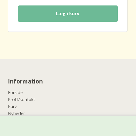
Læg i kurv
Information
Forside
Profil/kontakt
Kurv
Nyheder
Vilkår
Kundeservice
Retur