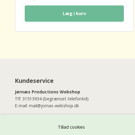
Læg i kurv
Kundeservice
Jørnæs Productions Webshop
Tlf:
31513934
(begrænset telefontid)
E-mail:
mail@jornas-webshop.dk
Jørnæs Productions Butik
Østerbrogade 46
Tillad cookies
2100 København Ø