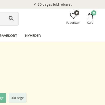
30 dages fuld returret
0
0
Favoritter
Kurv
GAVEKORT
NYHEDER
rge
XXLarge