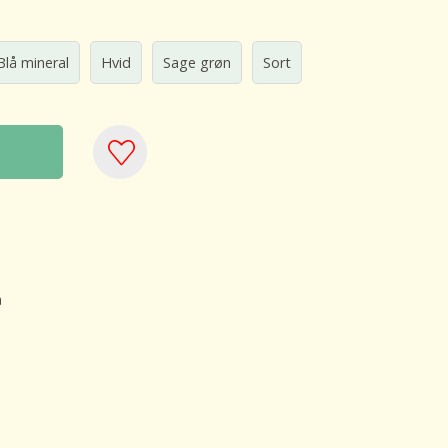
Blå mineral
Hvid
Sage grøn
Sort
å