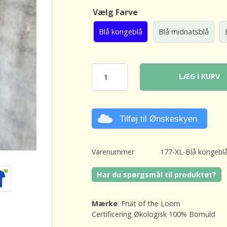
Vælg Farve
Blå kongeblå
Blå midnatsblå
LÆG I KURV
Tilføj til Ønskeskyen
Varenummer
177-XL-Blå kongebl
Har du spørgsmål til produktet?
Mærke
: Fruit of the Loom
Certificering Økologisk 100% Bomuld