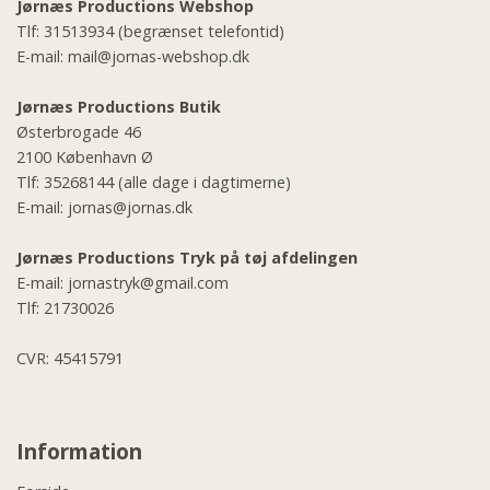
Jørnæs Productions Webshop
Tlf:
31513934
(begrænset telefontid)
E-mail:
mail@jornas-webshop.dk
Jørnæs Productions Butik
Østerbrogade 46
2100 København Ø
Tlf:
35268144
(alle dage i dagtimerne)
E-mail:
jornas@jornas.dk
Jørnæs Productions Tryk på tøj afdelingen
E-mail:
jornastryk@gmail.com
Tlf:
21730026
CVR: 45415791
Information