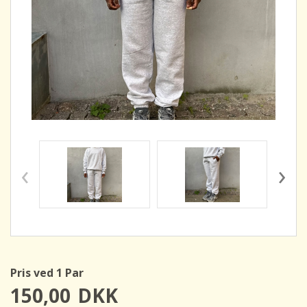
‹
›
Pris ved 1 Par
150,00
DKK