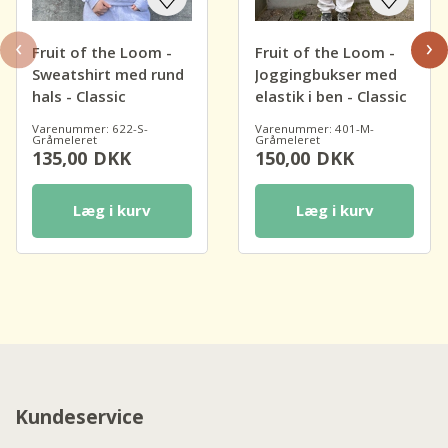
‹
›
Fruit of the Loom -
Fruit of the Loom -
Sweatshirt med rund
Joggingbukser med
hals - Classic
elastik i ben - Classic
Varenummer: 622-S-
Varenummer: 401-M-
Gråmeleret
Gråmeleret
135,00
DKK
150,00
DKK
Læg i kurv
Læg i kurv
Kundeservice