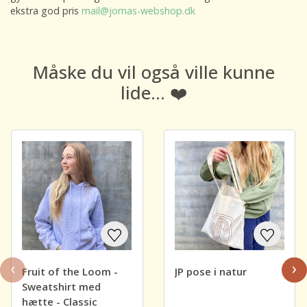
ekstra god pris
mail@jornas-webshop.dk
Måske du vil også ville kunne
lide... ❤️
‹
›
Fruit of the Loom -
JP pose i natur
Sweatshirt med
hætte - Classic