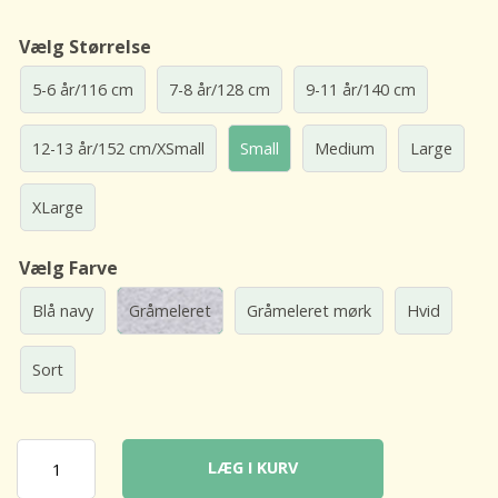
Vælg Størrelse
5-6 år/116 cm
7-8 år/128 cm
9-11 år/140 cm
12-13 år/152 cm/XSmall
Small
Medium
Large
XLarge
Vælg Farve
Blå navy
Gråmeleret
Gråmeleret mørk
Hvid
Sort
LÆG I KURV