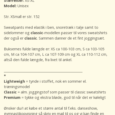
Størrelser:
XS-XL
Model:
Unisex
Str. XSmall er str. 152
Sweatpants med elastik i ben, snoretræk i talje samt to
sidelommer og
classic
-modellen passer til vores sweatshirts
der også er
classic
. Sammen danner de et fint joggingsæt.
Buksernes fulde længde er: XS ca 100-103 cm, S ca 103-105
cm, M ca 104-107 cm, L ca 107-109 cm og XL ca 110-112 cm,
altså den fulde længde, fra livet til ankel.
___________________________________________________
*
Lightweigh
= tynde i stoffet, nok en sommer el.
træningsmodel
Classic
= alm. joggingstof som passer til classic sweatshirts
Premium
= tykke og ekstra bløde, god til når det er køleligt
Ønsker du/I at købe et større antal til f.eks. danseshow,
gymnastikopvisning så skriv en mail til os og vi kan finde en