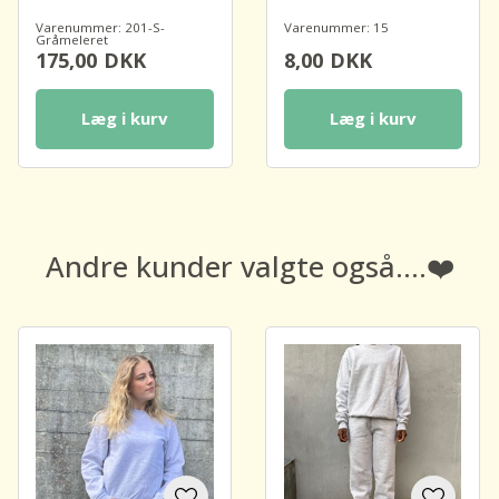
Varenummer: 201-S-
Varenummer: 15
Gråmeleret
175,00
DKK
8,00
DKK
Læg i kurv
Læg i kurv
Andre kunder valgte også....❤️