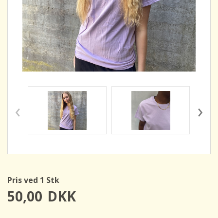
‹
›
Pris ved 1 Stk
50,00
DKK