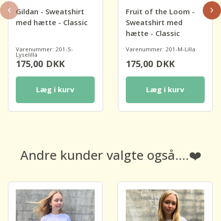
‹
›
Gildan - Sweatshirt
Fruit of the Loom -
med hætte - Classic
Sweatshirt med
hætte - Classic
Varenummer: 201-S-
Varenummer: 201-M-Lilla
Lyselilla
175,00
DKK
175,00
DKK
Læg i kurv
Læg i kurv
Andre kunder valgte også....❤️