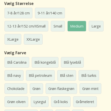
Vælg Størrelse
7-8 år/128 cm
9-11 år/140 cm
12-13 år/152 cm/XSmall
Small
Medium
Large
XLarge
XXLarge
Vælg Farve
Blå Carolina
Blå kongeblå
Blå lyseblå
Blå navy
Blå petroleum
Blå sten
Blå turkis
Chokolade
Grøn
Grøn flaskegrøn
Grøn mint
Grøn oliven
Lysegul
Grå koks
Gråmeleret