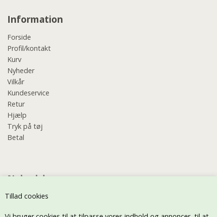
Information
Forside
Profil/kontakt
Kurv
Nyheder
Vilkår
Kundeservice
Retur
Hjælp
Tryk på tøj
Betal
Nyhedsbrev
Tillad cookies
Vi bruger cookies til at tilpasse vores indhold og annoncer, til at