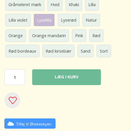
Gråmeleret mørk
Hvid
Khaki
Lilla
Lilla violet
Lyselilla
Lyserød
Natur
Orange
Orange mandarin
Pink
Rød
Rød bordeaux
Rød kirsebær
Sand
Sort
LÆG I KURV
Tilføj til Ønskeskyen