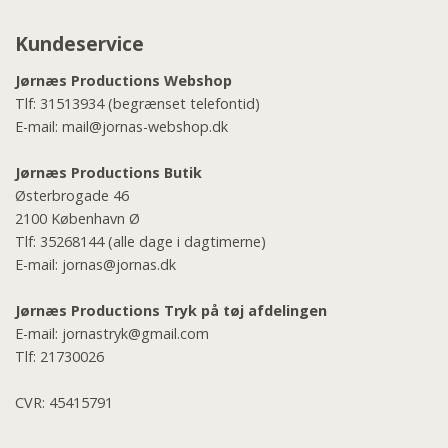
Kundeservice
Jørnæs Productions Webshop
Tlf:
31513934
(begrænset telefontid)
E-mail:
mail@jornas-webshop.dk
Jørnæs Productions Butik
Østerbrogade 46
2100 København Ø
Tlf:
35268144
(alle dage i dagtimerne)
E-mail:
jornas@jornas.dk
Jørnæs Productions Tryk på tøj afdelingen
E-mail:
jornastryk@gmail.com
Tlf:
21730026
CVR: 45415791