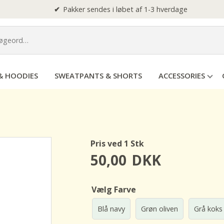
Pakker sendes i løbet af 1-3 hverdage
& HOODIES
SWEATPANTS & SHORTS
ACCESSORIES
Pris ved 1 Stk
50,00
DKK
Vælg Farve
Blå navy
Grøn oliven
Grå koks