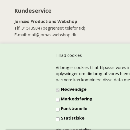
Kundeservice
Jørnæs Productions Webshop
Tlf:
31513934
(begrænset telefontid)
E-mail:
mail@jornas-webshop.dk
Jørnæs Productions Butik
Østerbrogade 46
Tillad cookies
2100 København Ø
Vi bruger cookies til at tilpasse vores i
Tlf:
35268144
(alle dage i dagtimerne)
oplysninger om din brug af vores hjem
E-mail:
jornas@jornas.dk
partnere kan kombinere disse data med 
Jørnæs Productions Tryk på tøj afdelingen
Nødvendige
E-mail:
jornastryk@gmail.com
Markedsføring
Tlf:
21730026
Funktionelle
CVR: 45415791
Statistiske
Vis cookie detaljer