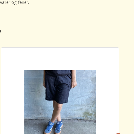
aller og ferier.
️