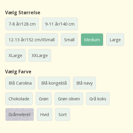
Vælg Størrelse
7-8 år/128 cm
9-11 år/140 cm
12-13 år/152 cm/XSmall
Small
Medium
Large
XLarge
XXLarge
Vælg Farve
Blå Carolina
Blå kongeblå
Blå navy
Chokolade
Grøn
Grøn oliven
Grå koks
Gråmeleret
Hvid
Sort