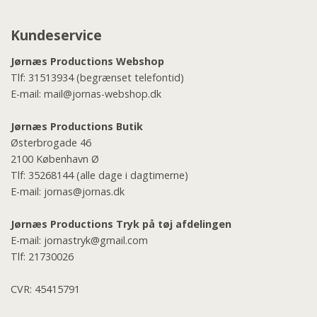
Kundeservice
Jørnæs Productions Webshop
Tlf:
31513934
(begrænset telefontid)
E-mail:
mail@jornas-webshop.dk
Jørnæs Productions Butik
Østerbrogade 46
2100 København Ø
Tlf:
35268144
(alle dage i dagtimerne)
E-mail:
jornas@jornas.dk
Jørnæs Productions Tryk på tøj afdelingen
E-mail:
jornastryk@gmail.com
Tlf:
21730026
CVR: 45415791