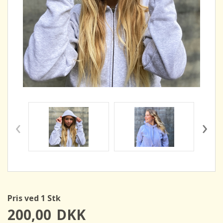
‹
›
Pris ved 1 Stk
200,00
DKK