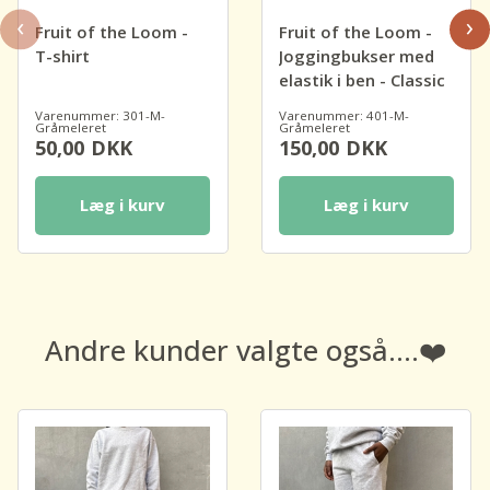
‹
›
Fruit of the Loom -
Fruit of the Loom -
T-shirt
Joggingbukser med
elastik i ben - Classic
Varenummer: 301-M-
Varenummer: 401-M-
Gråmeleret
Gråmeleret
50,00
DKK
150,00
DKK
Læg i kurv
Læg i kurv
Andre kunder valgte også....❤️