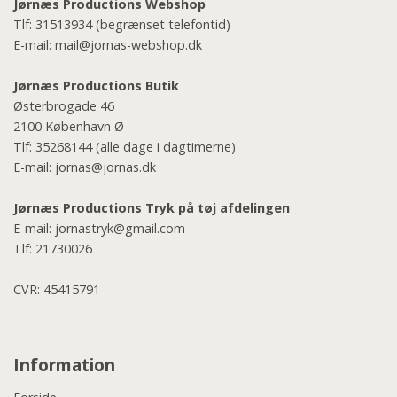
Jørnæs Productions Webshop
Tlf:
31513934
(begrænset telefontid)
E-mail:
mail@jornas-webshop.dk
Jørnæs Productions Butik
Østerbrogade 46
2100 København Ø
Tlf:
35268144
(alle dage i dagtimerne)
E-mail:
jornas@jornas.dk
Jørnæs Productions Tryk på tøj afdelingen
E-mail:
jornastryk@gmail.com
Tlf:
21730026
CVR: 45415791
Information