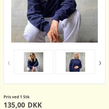
‹
›
Pris ved 1 Stk
135,00
DKK