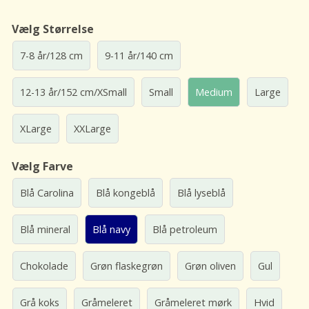
Vælg Størrelse
7-8 år/128 cm
9-11 år/140 cm
12-13 år/152 cm/XSmall
Small
Medium
Large
XLarge
XXLarge
Vælg Farve
Blå Carolina
Blå kongeblå
Blå lyseblå
Blå mineral
Blå navy
Blå petroleum
Chokolade
Grøn flaskegrøn
Grøn oliven
Gul
Grå koks
Gråmeleret
Gråmeleret mørk
Hvid