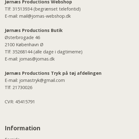
Jørnæs Productions Webshop
Tlf:
31513934
(begrænset telefontid)
E-mail:
mail@jornas-webshop.dk
Jørnæs Productions Butik
Østerbrogade 46
2100 København Ø
Tlf:
35268144
(alle dage i dagtimerne)
E-mail:
jornas@jornas.dk
Jørnæs Productions Tryk på tøj afdelingen
E-mail:
jornastryk@gmail.com
Tlf:
21730026
CVR: 45415791
Information