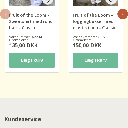
‹
›
Fruit of the Loom -
Fruit of the Loom -
Sweatshirt med rund
Joggingbukser med
hals - Classic
elastik i ben - Classic
Varenummer: 622-M-
Varenummer: 401-S-
Gråmeleret
Gråmeleret
135,00
DKK
150,00
DKK
Læg i kurv
Læg i kurv
Kundeservice