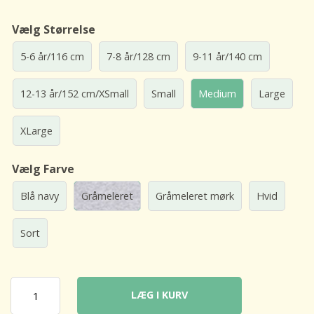
Vælg Størrelse
5-6 år/116 cm
7-8 år/128 cm
9-11 år/140 cm
12-13 år/152 cm/XSmall
Small
Medium
Large
XLarge
Vælg Farve
Blå navy
Gråmeleret
Gråmeleret mørk
Hvid
Sort
LÆG I KURV