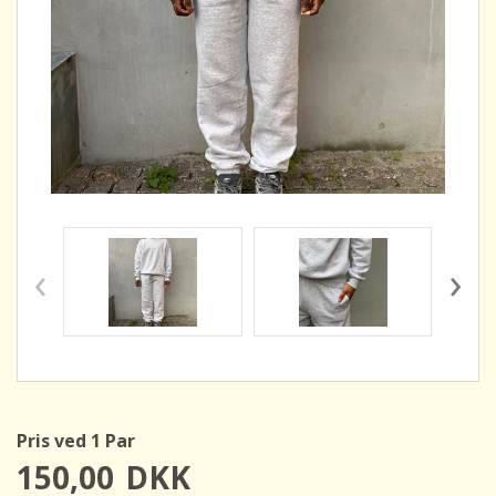
‹
›
Pris ved 1 Par
150,00
DKK