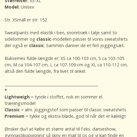
Størrelser:
XS-XL
Model:
Unisex
Str. XSmall er str. 152
Sweatpants med elastik i ben, snoretræk i talje samt to
sidelommer og
classic
-modellen passer til vores sweatshirts
der også er
classic
. Sammen danner de et fint joggingsæt.
Buksernes fulde længde er: XS ca 100-103 cm, S ca 103-105
cm, M ca 104-107 cm, L ca 107-109 cm og XL ca 110-112 cm,
altså den fulde længde, fra livet til ankel.
___________________________________________________
*
Lightweigh
= tynde i stoffet, nok en sommer el.
træningsmodel
Classic
= alm. joggingstof som passer til classic sweatshirts
Premium
= tykke og ekstra bløde, god til når det er køleligt
Ønsker du/I at købe et større antal til f.eks. danseshow,
gymnastikopvisning så skriv en mail til os og vi kan finde en