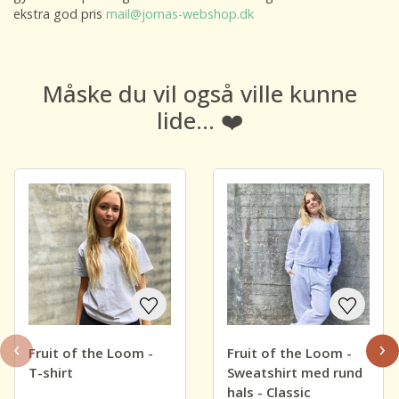
ekstra god pris
mail@jornas-webshop.dk
Måske du vil også ville kunne
lide... ❤️
‹
›
Fruit of the Loom -
Fruit of the Loom -
T-shirt
Sweatshirt med rund
hals - Classic